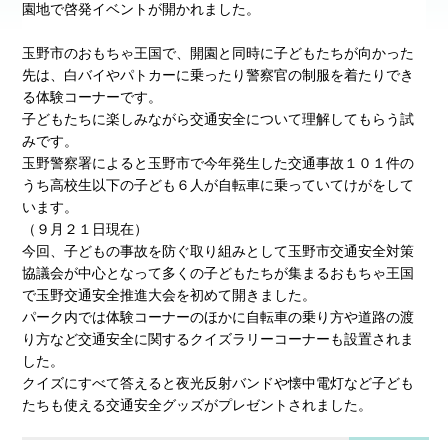
園地で啓発イベントが開かれました。
玉野市のおもちゃ王国で、開園と同時に子どもたちが向かった
先は、白バイやパトカーに乗ったり警察官の制服を着たりでき
る体験コーナーです。
子どもたちに楽しみながら交通安全について理解してもらう試
みです。
玉野警察署によると玉野市で今年発生した交通事故１０１件の
うち高校生以下の子ども６人が自転車に乗っていてけがをして
います。
（９月２１日現在）
今回、子どもの事故を防ぐ取り組みとして玉野市交通安全対策
協議会が中心となって多くの子どもたちが集まるおもちゃ王国
で玉野交通安全推進大会を初めて開きました。
パーク内では体験コーナーのほかに自転車の乗り方や道路の渡
り方など交通安全に関するクイズラリーコーナーも設置されま
した。
クイズにすべて答えると夜光反射バンドや懐中電灯など子ども
たちも使える交通安全グッズがプレゼントされました。