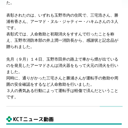
た。
表彰されたのは、いずれも玉野市内の住民で、三宅浩さん、勝
浦有香さん、アーマド・ヌル・ジャティー・ハキムさんの３人
です。
表彰式では、人命救助と初期消火をすすんで行ったことを称
え、玉野市消防本部の井上潤一消防長から、感謝状と記念品が
贈られました。
先月（９月）１４日、玉野市田井の路上で車から煙が出ている
のを発見したアーマドさんは消火器をもって火元の消火を行い
ました。
同時に、通りがかった三宅さんと勝浦さんが運転手の救助や周
囲の安全確認をするなど人命救助を行いました。
３人の勇気ある行動によって運転手は軽傷で済んだということ
です。
KCTニュース動画