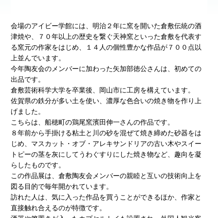
会場のアイビー学館には、明治２年に窯を開いた倉敷伝統の酒
津焼や、７０年以上の歴史を繋ぐ天神窯といった倉敷を代表す
る窯元の作家をはじめ、１４人の個性豊かな作品が７００点以
上並んでいます。
今年陶友会のメンバーに加わった矢加部徳公さんは、初めての
出品です。
倉敷芸術科学大学を卒業後、岡山市に工房を構えています。
佐賀県の鉄分が多い土を使い、濃厚な色合いの焼き物を作り上
げました。
こちらは、船穂町の鶏尾窯濱田伸一さんの作品です。
８年前から手掛ける粘土と川の砂を混ぜて焼き締めた砂器をは
じめ、マスカット・オブ・アレキサンドリアの古い木やスイー
トピーの茎を灰にしてうわぐすりにした焼き物など、趣向を凝
らしたものです。
この作品展は、倉敷陶友会メンバーの親睦と互いの技術向上を
図る目的で毎年開かれています。
訪れた人は、気に入った作品を買うことができるほか、作家と
直接触れ合えるのが特徴です。