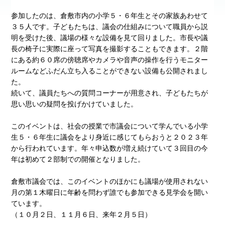
参加したのは、倉敷市内の小学５・６年生とその家族あわせて
３５人です。子どもたちは、議会の仕組みについて職員から説
明を受けた後、議場の様々な設備を見て回りました。市長や議
長の椅子に実際に座って写真を撮影することもできます。２階
にある約６０席の傍聴席やカメラや音声の操作を行うモニター
ルームなどふだん立ち入ることができない設備も公開されまし
た。
続いて、議員たちへの質問コーナーが用意され、子どもたちが
思い思いの疑問を投げかけていました。
このイベントは、社会の授業で市議会について学んでいる小学
生５・６年生に議会をより身近に感じてもらおうと２０２３年
から行われています。年々申込数が増え続けていて３回目の今
年は初めて２部制での開催となりました。
倉敷市議会では、このイベントのほかにも議場が使用されない
月の第１木曜日に年齢を問わず誰でも参加できる見学会を開い
ています。
（１０月２日、１１月６日、来年２月５日）