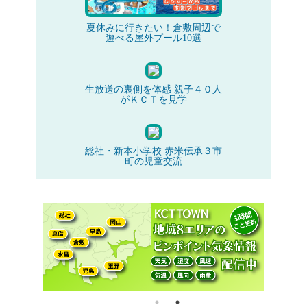
夏休みに行きたい！倉敷周辺で
遊べる屋外プール10選
生放送の裏側を体感 親子４０人
がＫＣＴを見学
総社・新本小学校 赤米伝承３市
町の児童交流