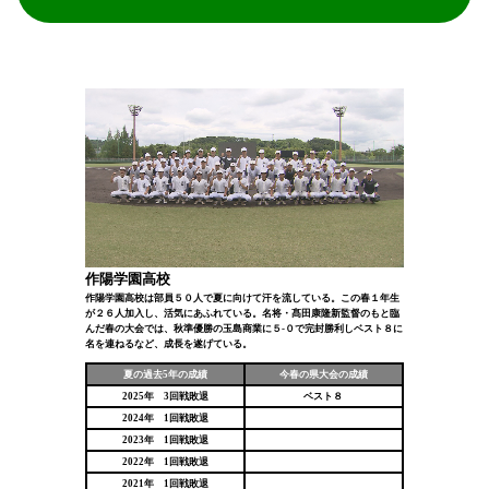
作陽学園高校
作陽学園高校は部員５０人で夏に向けて汗を流している。この春１年生
が２６人加入し、活気にあふれている。名将・髙田康隆新監督のもと臨
んだ春の大会では、秋準優勝の玉島商業に５-０で完封勝利しベスト８に
名を連ねるなど、成長を遂げている。
夏の過去5年の成績
今春の県大会の成績
2025年 3回戦敗退
ベスト８
2024年 1回戦敗退
2023年 1回戦敗退
2022年 1回戦敗退
2021年 1回戦敗退