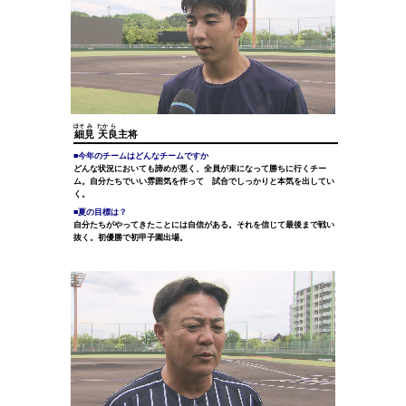
ほそ
み
たか
ら
細
見
天
良
主将
■今年のチームはどんなチームですか
どんな状況においても諦めが悪く、全員が束になって勝ちに行くチー
ム。自分たちでいい雰囲気を作って 試合でしっかりと本気を出してい
く。
■夏の目標は？
自分たちがやってきたことには自信がある。それを信じて最後まで戦い
抜く。初優勝で初甲子園出場。