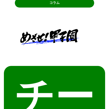
コラム
チー