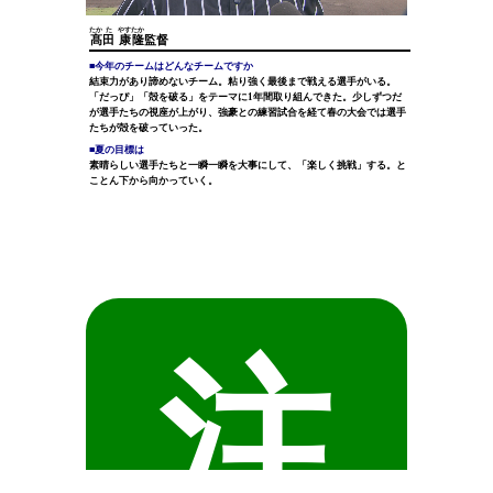
たか
た
やす
たか
髙
田
康
隆
監督
■今年のチームはどんなチームですか
結束力があり諦めないチーム。粘り強く最後まで戦える選手がいる。
「だっぴ」「殻を破る」をテーマに1年間取り組んできた。少しずつだ
が選手たちの視座が上がり、強豪との練習試合を経て春の大会では選手
たちが殻を破っていった。
■夏の目標は
素晴らしい選手たちと一瞬一瞬を大事にして、「楽しく挑戦」する。と
ことん下から向かっていく。
注