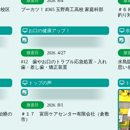
8/4
放送日
放
2026.
学校区
ブーカツ！ ♯365 玉野商工高校 家庭科部
＃６
釣り
お口の健康アップ！
水
4/27
放送日
放
2026.
#12 歯やお口のトラブル応急処置－入れ
水島
歯・差し歯・矯正装置
思い
トップの声
ト
8/1
放送日
2026.
治療の
＃１７ 富田ケアセンター有限会社（倉敷
市）