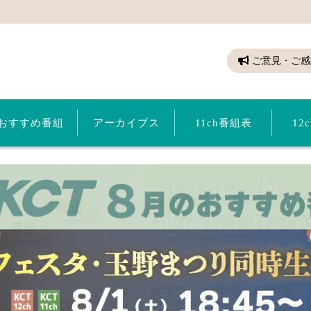
ちゃん（倉敷ケーブルテレビ）
ご意見・ご感
おすすめ番組
アーカイブス
11ch番組表
12