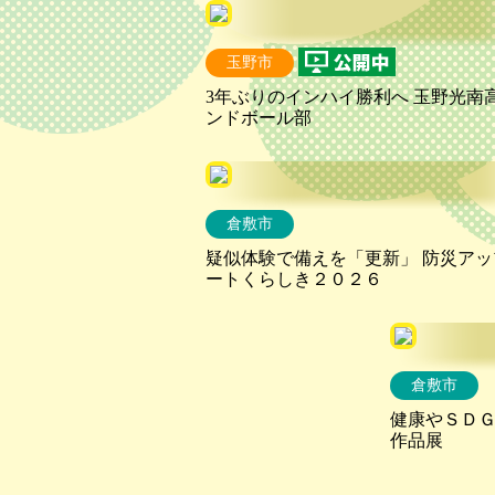
玉野市
3年ぶりのインハイ勝利へ 玉野光南高
ンドボール部
倉敷市
疑似体験で備えを「更新」 防災アッ
ートくらしき２０２６
倉敷市
健康やＳＤＧ
作品展