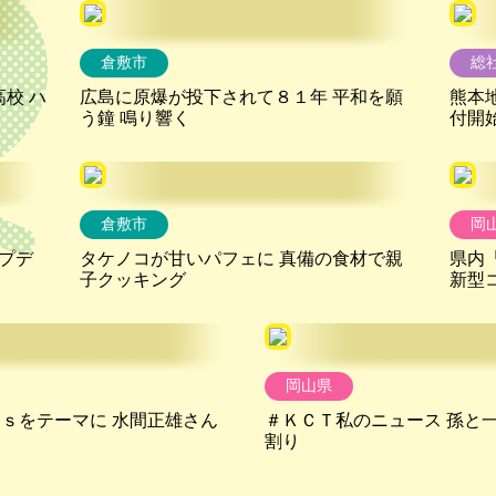
倉敷市
総
校 ハ
広島に原爆が投下されて８１年 平和を願
熊本
う鐘 鳴り響く
付開
倉敷市
岡
プデ
タケノコが甘いパフェに 真備の食材で親
県内
子クッキング
新型
岡山県
ｓをテーマに 水間正雄さん
＃ＫＣＴ私のニュース 孫と
割り