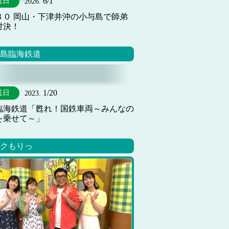
6/1
送日
2026.
８０ 岡山・下津井沖の小与島で師弟
対決！
島臨海鉄道
1/20
送日
2023.
臨海鉄道「甦れ！国鉄車両～みんなの
を乗せて～」
クもりっ