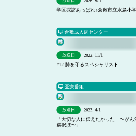
8/5
放送日
2026.
学区探訪あっぱれ♪倉敷市立水島小
倉敷成人病センター
11/1
放送日
2022.
#12 肺を守るスペシャリスト
医療番組
4/1
放送日
2023.
「大切な人に伝えたかった 〜がん
選択肢〜」