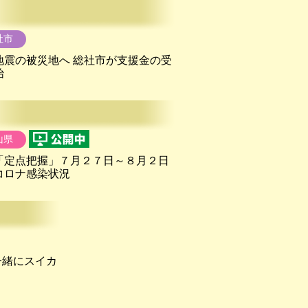
社市
地震の被災地へ 総社市が支援金の受
始
山県
「定点把握」７月２７日～８月２日
コロナ感染状況
一緒にスイカ