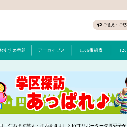
ちゃん（倉敷ケーブルテレビ）
ご意見・ご感
おすすめ番組
アーカイブス
11ch番組表
12
目！住みます芸人・江西あきよしとKCTリポーター矢原愛子