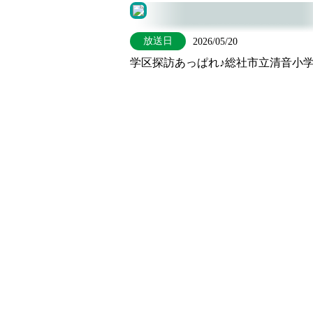
放送日
2026/05/20
学区探訪あっぱれ♪総社市立清音小