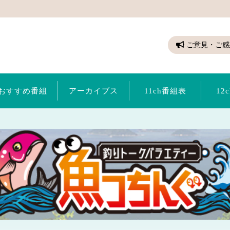
ちゃん（倉敷ケーブルテレビ）
ご意見・ご感
おすすめ番組
アーカイブス
11ch番組表
12