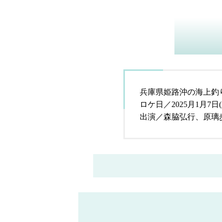
兵庫県姫路沖の海上釣
ロケ日／2025月1月7
出演／森脇弘行、原璃