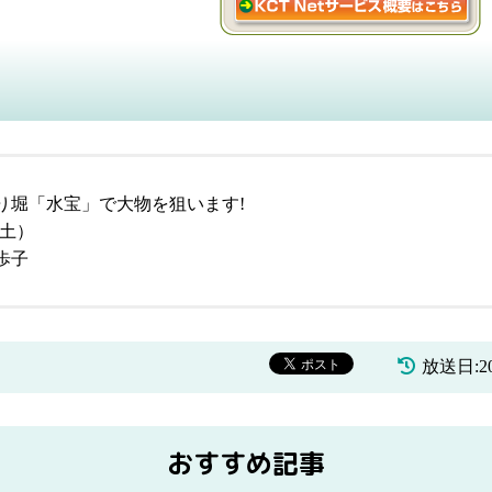
り堀「水宝」で大物を狙います!
日(土）
歩子
放送日:20
おすすめ記事