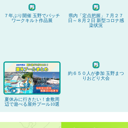
７年ぶり開催 玉野でパッチ
県内「定点把握」７月２７
ワークキルト作品展
日～８月２日 新型コロナ感
染状況
約６５０人が参加 玉野まつ
りおどり大会
夏休みに行きたい！倉敷周
辺で遊べる屋外プール10選