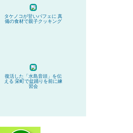
タケノコが甘いパフェに 真
備の食材で親子クッキング
復活した「水島音頭」を伝
える 栄町で盆踊りを前に練
習会