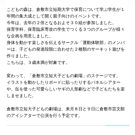
こどもの森は、倉敷市立短期大学で保育について学ぶ学生が１
年間の集大成として開く親子向けのイベントです。
今年は、去年の２倍となるおよそ３０組が参加しました。
保育学科、保育臨床専攻の学生でつくる３つのグループが様々
な企画を用意しました。
身体を動かす楽しさを伝えるサークル「運動体験部」のメンバ
ーは、子どもの発達段階に合わせた２種類のサーキット遊びを
作りました。
こちらは、３歳未満が対象です。
変わって、「倉敷市立短大子どもの劇場」のステージです。
イラストを動かしたりボードに貼ったりするパネルシアター
や、缶を使った可愛らしいヤギの人形劇などで子どもたちを楽
しませました。
倉敷市立短大子どもの劇場は、来月８日と９日に倉敷市芸文館
のアイシアターで公演を行う予定です。