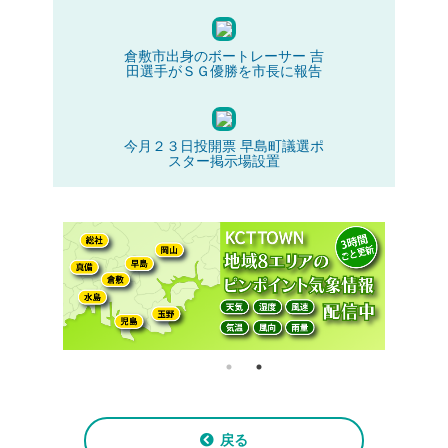
倉敷市出身のボートレーサー 吉
田選手がＳＧ優勝を市長に報告
今月２３日投開票 早島町議選ポ
スター掲示場設置
戻る