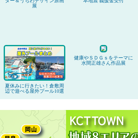
ター＆うちわデザイン原画
本地震 義援金受付
展
健康やＳＤＧｓをテーマに
水間正雄さん作品展
夏休みに行きたい！倉敷周
辺で遊べる屋外プール10選