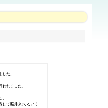
ました。
行われました。
。
た。
表して照井来(てるいく