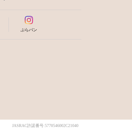
ぶらパン
JASRAC許諾番号:5770546002C21040