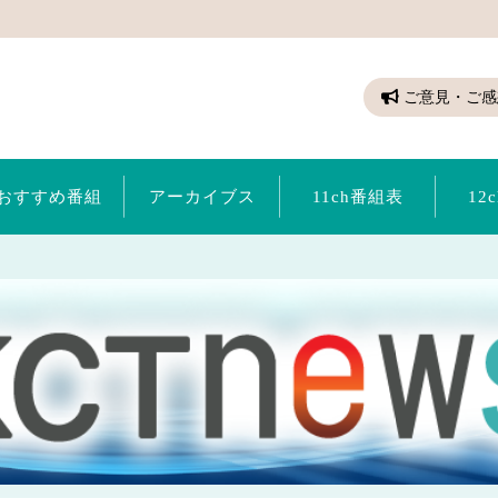
ちゃん（倉敷ケーブルテレビ）
ご意見・ご感
おすすめ番組
アーカイブス
11ch番組表
12