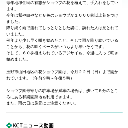
毎年地域住民の有志がショウブの花を植えて、手入れをしてい
ます。
今年は紫や白やなど８色のショウブが１０００株以上花をつけ
ました。
降り続く雨で濡れてしっとりとした姿に、訪れた人は見とれて
いました。
例年より少し早く咲き始めたこと、そして雨が降り続いている
ことから、花の咲くペースがいつもより早いそうです。
そして、６０株植えられているアジサイも、今週に入って咲き
始めました。
玉野市山田地区の花ショウブ園は、今月２２日（日）まで開か
れています。（午前９時～午後５時）
ショウブ園最寄りの駐車場が満車の場合は、歩いて５分のとこ
ろにある和楽園跡地も利用できます。
また、雨の日は足元にご注意ください。
KCTニュース動画