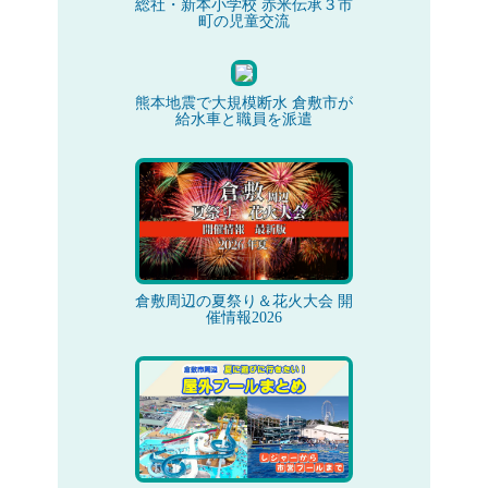
総社・新本小学校 赤米伝承３市
町の児童交流
熊本地震で大規模断水 倉敷市が
給水車と職員を派遣
倉敷周辺の夏祭り＆花火大会 開
催情報2026