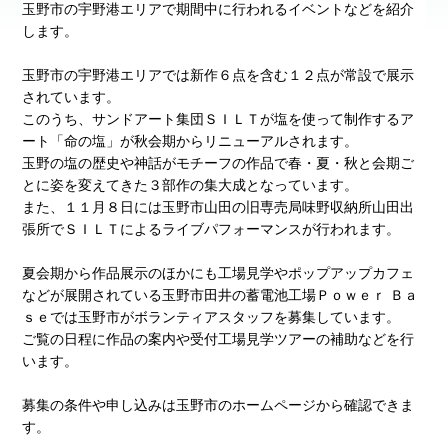
玉野市の宇野港エリアで期間中に行われるイベントなどを紹介
します。
玉野市の宇野港エリアでは新作６点を含む１２点が常設で展示
されています。
このうち、サンドアート集団ＳＩＬＴが塩を使って制作するア
ート「命の塩」が秋会期からリニューアルされます。
玉野の塩の歴史や神話がモチーフの作品で春・夏・秋と会期ご
とに姿を変えてきた３部作の集大成となっています。
また、１１月８日には玉野市山田の旧専売局味野収納所山田出
張所でＳＩＬＴによるライブパフォーマンスが行われます。
夏会期から作品展示のほかにも工場見学やポップアップカフェ
などが展開されている玉野市田井の蓄電池工場Ｐｏｗｅｒ Ｂａ
ｓｅでは玉野市がボランティアスタッフを募集しています。
ご覧の日程に作品の案内や受付工場見学ツアーの補助などを行
います。
募集の条件や申し込みは玉野市のホームページから確認できま
す。