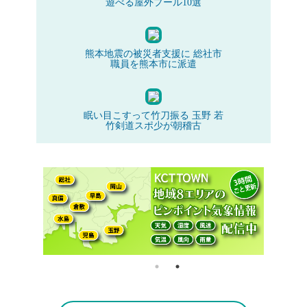
遊べる屋外プール10選
熊本地震の被災者支援に 総社市
職員を熊本市に派遣
眠い目こすって竹刀振る 玉野 若
竹剣道スポ少が朝稽古