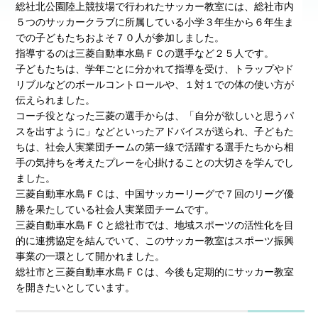
総社北公園陸上競技場で行われたサッカー教室には、総社市内
５つのサッカークラブに所属している小学３年生から６年生ま
での子どもたちおよそ７０人が参加しました。
指導するのは三菱自動車水島ＦＣの選手など２５人です。
子どもたちは、学年ごとに分かれて指導を受け、トラップやド
リブルなどのボールコントロールや、１対１での体の使い方が
伝えられました。
コーチ役となった三菱の選手からは、「自分が欲しいと思うパ
スを出すように」などといったアドバイスが送られ、子どもた
ちは、社会人実業団チームの第一線で活躍する選手たちから相
手の気持ちを考えたプレーを心掛けることの大切さを学んでし
ました。
三菱自動車水島ＦＣは、中国サッカーリーグで７回のリーグ優
勝を果たしている社会人実業団チームです。
三菱自動車水島ＦＣと総社市では、地域スポーツの活性化を目
的に連携協定を結んでいて、このサッカー教室はスポーツ振興
事業の一環として開かれました。
総社市と三菱自動車水島ＦＣは、今後も定期的にサッカー教室
を開きたいとしています。