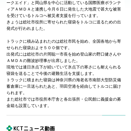
ークエイド」と岡山県を中心に活動している国際医療ボランテ
ィアＡＭＤＡと連携し今月６日に発生した大地震で甚大な被害
を受けているトルコへ被災者支援を行っています。
きょうは総社市役所に寄せられた寝袋をトルコに送るための出
発式が行われました。
トラックに積み込まれたのは総社市民を始め、全国各地から寄
せられた寝袋およそ５００個です。
出発式には総社市の片岡聡一市長を始め登山家の野口健さんや
ＡＭＤＡの難波妙理事が出席しました。
現地では連日氷点下が続いていて氷点下の寒さにも耐えられる
寝袋を送ることで今後の避難生活を支援します。
トラックに積まれた寝袋は神奈川県の海老名市南部大型防災備
蓄倉庫に一旦送られたあと、羽田空港を経由してトルコに届け
られます。
また総社市では市役所本庁舎と各出張所・公民館に義援金の募
金箱も設置しています。
KCTニュース動画