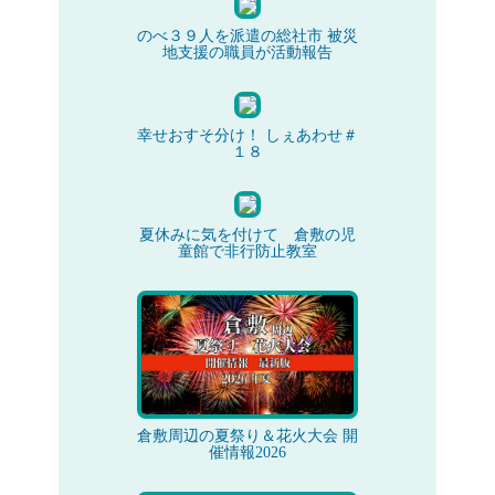
のべ３９人を派遣の総社市 被災
地支援の職員が活動報告
幸せおすそ分け！ しぇあわせ＃
１８
夏休みに気を付けて 倉敷の児
童館で非行防止教室
倉敷周辺の夏祭り＆花火大会 開
催情報2026