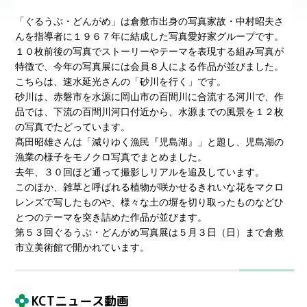
「ぐるうぷ・どんがめ」は倉敷市出身の写真家故・中村昭夫さ
んを指導者に１９６７年に結成した写真愛好家グループです。
１０枚前後の写真でストーリーやテーマを表現する組み写真が
特徴で、今年の写真展には会員８人による作品が並びました。
こちらは、速水延光さんの「砂川を行く」です。
砂川は、赤磐市を水源に岡山市の百間川に合流する河川で、作
品では、下流の百間川河口付近から、水源までの風景を１２枚
の写真でたどっています。
髙田昭雄さんは「減りゆく漁民『児島湖』」と題し、児島湖の
漁業の様子をモノクロ写真でまとめました。
去年、３０回ほど通って撮影しリアルを追及しています。
このほか、雑草と呼ばれる植物が咲かせるきれいな花をマクロ
レンズで写したものや、様々な土の塀を切り取ったものなどひ
とつのテーマを突き詰めた作品が並びます。
第５３回ぐるうぷ・どんがめ写真展は５月３日（日）まで倉敷
市立美術館で開かれています。
KCTニュース動画