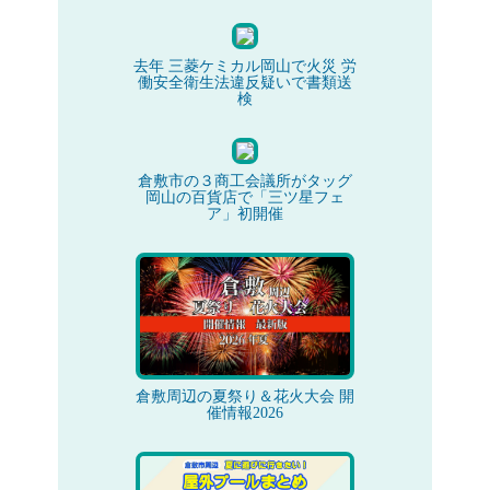
去年 三菱ケミカル岡山で火災 労
働安全衛生法違反疑いで書類送
検
倉敷市の３商工会議所がタッグ
岡山の百貨店で「三ツ星フェ
ア」初開催
倉敷周辺の夏祭り＆花火大会 開
催情報2026