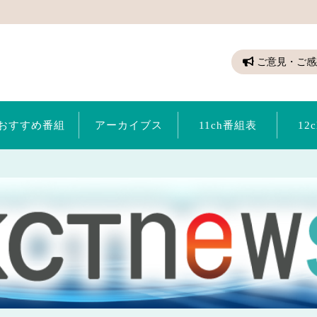
ちゃん（倉敷ケーブルテレビ）
ご意見・ご感
おすすめ番組
アーカイブス
11ch番組表
12