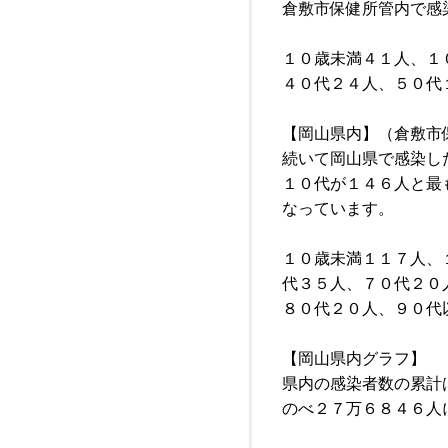
倉敷市保健所管内で感
１０歳未満４１人、１
４０代２４人、５０代
【岡山県内】（倉敷市
続いて岡山県で感染し
１０代が１４６人と最
なっています。
１０歳未満１１７人、
代３５人、７０代２０
８０代２０人、９０代
【岡山県内グラフ】
県内の感染者数の累計
のべ２７万６８４６人