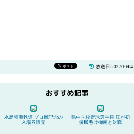
放送日:2022/10/
おすすめ記事
水島臨海鉄道 ゾロ目記念の
県中学校野球選手権 庄が初
入場券販売
優勝懸け御南と対戦