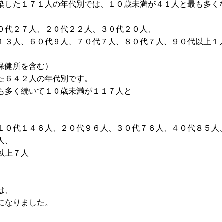
染した１７１人の年代別では、１０歳未満が４１人と最も多く
０代２７人、２０代２２人、３０代２０人、
１３人、６０代９人、７０代７人、８０代７人、９０代以上１
保健所を含む）
た６４２人の年代別です。
も多く続いて１０歳未満が１１７人と
１０代１４６人、２０代９６人、３０代７６人、４０代８５人
人、
以上７人
は、
になりました。