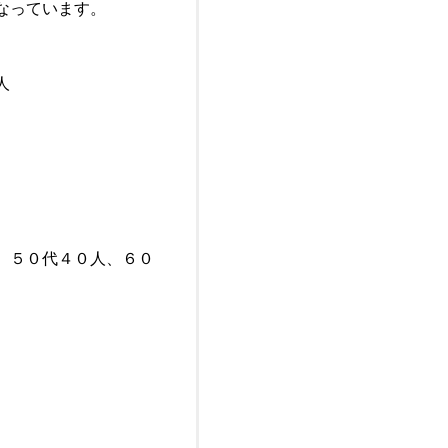
なっています。
人
、５０代４０人、６０