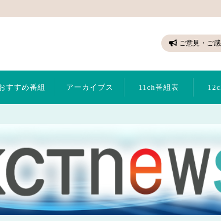
ちゃん（倉敷ケーブルテレビ）
ご意見・ご感
おすすめ番組
アーカイブス
11ch番組表
12