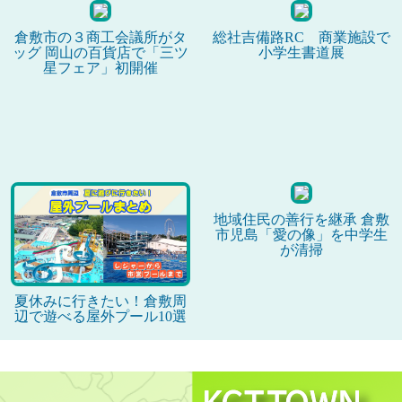
倉敷市の３商工会議所がタ
総社吉備路RC 商業施設で
ッグ 岡山の百貨店で「三ツ
小学生書道展
星フェア」初開催
地域住民の善行を継承 倉敷
市児島「愛の像」を中学生
が清掃
夏休みに行きたい！倉敷周
辺で遊べる屋外プール10選