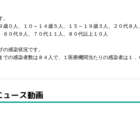
す。
９歳０人、１０～１４歳５人、１５～１９歳３人、２０代８人
、６０代９人、７０代１１人、８０代以上１０人
ザの感染状況です。
までの感染者数は８４人で、１医療機関当たりの感染者は１．
Tニュース動画