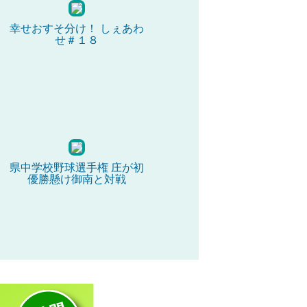
幸せおすそ分け！ しぇあわ
せ＃１８
県中学校野球選手権 庄が初
優勝懸け御南と対戦