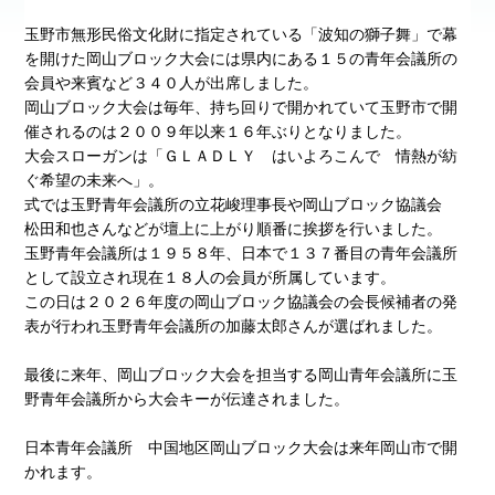
玉野市無形民俗文化財に指定されている「波知の獅子舞」で幕
を開けた岡山ブロック大会には県内にある１５の青年会議所の
会員や来賓など３４０人が出席しました。
岡山ブロック大会は毎年、持ち回りで開かれていて玉野市で開
催されるのは２００９年以来１６年ぶりとなりました。
大会スローガンは「ＧＬＡＤＬＹ はいよろこんで 情熱が紡
ぐ希望の未来へ」。
式では玉野青年会議所の立花峻理事長や岡山ブロック協議会
松田和也さんなどが壇上に上がり順番に挨拶を行いました。
玉野青年会議所は１９５８年、日本で１３７番目の青年会議所
として設立され現在１８人の会員が所属しています。
この日は２０２６年度の岡山ブロック協議会の会長候補者の発
表が行われ玉野青年会議所の加藤太郎さんが選ばれました。
最後に来年、岡山ブロック大会を担当する岡山青年会議所に玉
野青年会議所から大会キーが伝達されました。
日本青年会議所 中国地区岡山ブロック大会は来年岡山市で開
かれます。