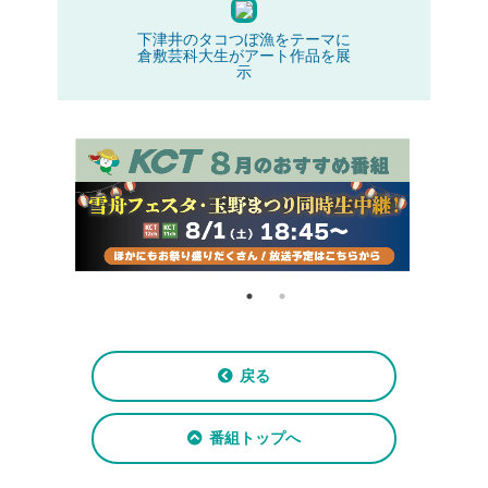
下津井のタコつぼ漁をテーマに
倉敷芸科大生がアート作品を展
示
戻る
番組トップへ