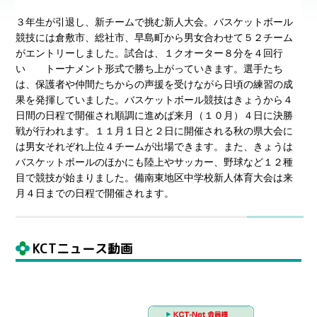
３年生が引退し、新チームで挑む新人大会。バスケットボール
競技には倉敷市、総社市、早島町から男女合わせて５２チーム
がエントリーしました。試合は、１クオーター８分を４回行
い トーナメント形式で勝ち上がっていきます。選手たち
は、保護者や仲間たちからの声援を受けながら日頃の練習の成
果を発揮していました。バスケットボール競技はきょうから４
日間の日程で開催され順調に進めば来月（１０月）４日に決勝
戦が行われます。１１月１日と２日に開催される秋の県大会に
は男女それぞれ上位４チームが出場できます。また、きょうは
バスケットボールのほかにも陸上やサッカー、野球など１２種
目で競技が始まりました。備南東地区中学校新人体育大会は来
月４日までの日程で開催されます。
KCTニュース動画