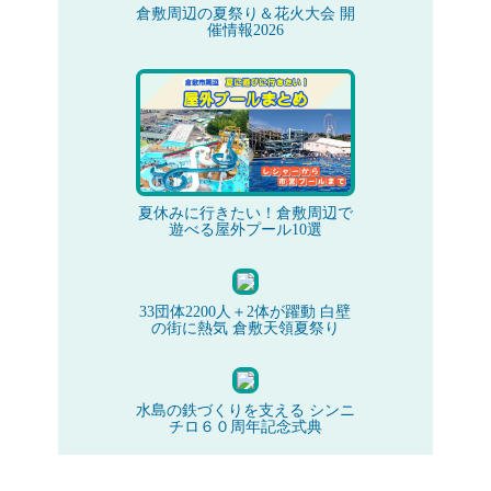
倉敷周辺の夏祭り＆花火大会 開
催情報2026
夏休みに行きたい！倉敷周辺で
遊べる屋外プール10選
33団体2200人＋2体が躍動 白壁
の街に熱気 倉敷天領夏祭り
水島の鉄づくりを支える シンニ
チロ６０周年記念式典