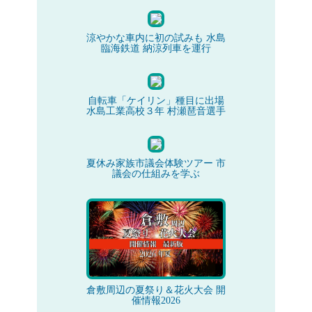
涼やかな車内に初の試みも 水島
臨海鉄道 納涼列車を運行
自転車「ケイリン」種目に出場
水島工業高校３年 村瀬琶音選手
夏休み家族市議会体験ツアー 市
議会の仕組みを学ぶ
倉敷周辺の夏祭り＆花火大会 開
催情報2026