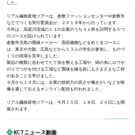
した。
リアル繊維産地ツアーは、倉敷ファッションセンターや倉敷市
などでつくる実行委員会が、２０１９年から行っています。
今年は、高梁川流域の１３の企業のうち３ヵ所を訪問する５つ
のコースが設けられています。
倉敷市児島の畳縁メーカー・髙田織物などをめぐるコースに
は、東京や大阪、広島などから１３人の学生が参加し、ものづ
くりの現場を見学しました。
製品の種類に合わせてたて糸を整える工場や、綿の糸にロウや
のりでつやを付ける工場など畳縁を織る前にもさまざまな工程
があることを学びました。
９月から１０月には、企業の技術力の高さや働きがいなどを映
像を通じて伝えるオンライン配信も行われました。
リアル繊維産地ツアーは、今月１５日、１８日、２０日にも開
催されます。
KCTニュース動画