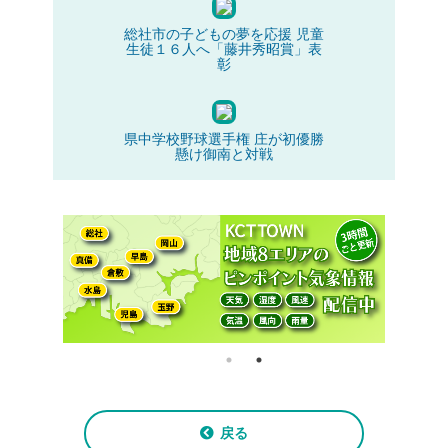
総社市の子どもの夢を応援 児童
生徒１６人へ「藤井秀昭賞」表
彰
県中学校野球選手権 庄が初優勝
懸け御南と対戦
戻る