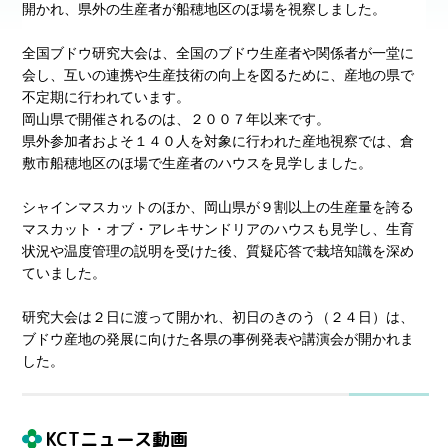
開かれ、県外の生産者が船穂地区のほ場を視察しました。
全国ブドウ研究大会は、全国のブドウ生産者や関係者が一堂に
会し、互いの連携や生産技術の向上を図るために、産地の県で
不定期に行われています。
岡山県で開催されるのは、２００７年以来です。
県外参加者およそ１４０人を対象に行われた産地視察では、倉
敷市船穂地区のほ場で生産者のハウスを見学しました。
シャインマスカットのほか、岡山県が９割以上の生産量を誇る
マスカット・オブ・アレキサンドリアのハウスも見学し、生育
状況や温度管理の説明を受けた後、質疑応答で栽培知識を深め
ていました。
研究大会は２日に渡って開かれ、初日のきのう（２４日）は、
ブドウ産地の発展に向けた各県の事例発表や講演会が開かれま
した。
KCTニュース動画