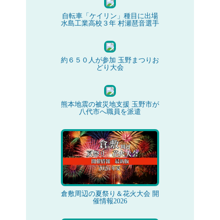
自転車「ケイリン」種目に出場
水島工業高校３年 村瀬琶音選手
約６５０人が参加 玉野まつりお
どり大会
熊本地震の被災地支援 玉野市が
八代市へ職員を派遣
倉敷周辺の夏祭り＆花火大会 開
催情報2026