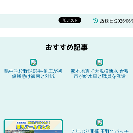
放送日:2026/06
おすすめ記事
県中学校野球選手権 庄が初
熊本地震で大規模断水 倉敷
優勝懸け御南と対戦
市が給水車と職員を派遣
７年ぶり開催 玉野でパッチ