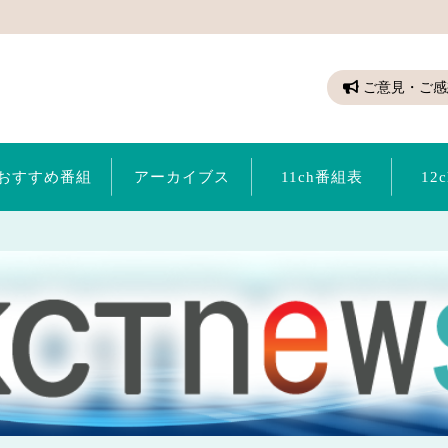
ちゃん（倉敷ケーブルテレビ）
ご意見・ご感
おすすめ番組
アーカイブス
11ch番組表
12