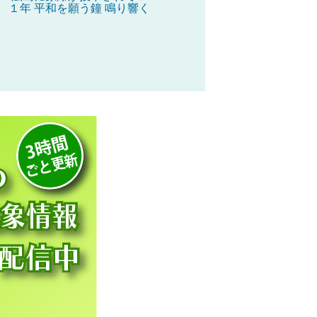
１年 平和を願う鐘 鳴り響く