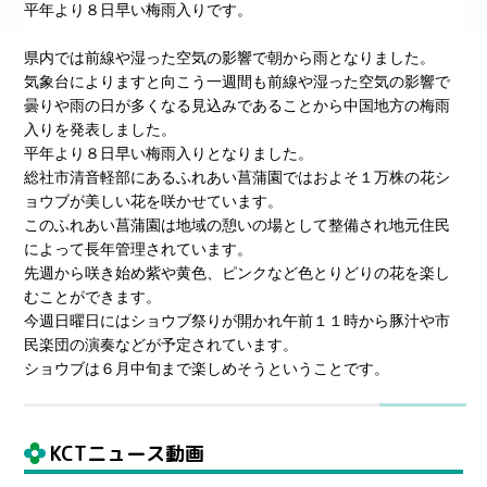
平年より８日早い梅雨入りです。
県内では前線や湿った空気の影響で朝から雨となりました。
気象台によりますと向こう一週間も前線や湿った空気の影響で
曇りや雨の日が多くなる見込みであることから中国地方の梅雨
入りを発表しました。
平年より８日早い梅雨入りとなりました。
総社市清音軽部にあるふれあい菖蒲園ではおよそ１万株の花シ
ョウブが美しい花を咲かせています。
このふれあい菖蒲園は地域の憩いの場として整備され地元住民
によって長年管理されています。
先週から咲き始め紫や黄色、ピンクなど色とりどりの花を楽し
むことができます。
今週日曜日にはショウブ祭りが開かれ午前１１時から豚汁や市
民楽団の演奏などが予定されています。
ショウブは６月中旬まで楽しめそうということです。
KCTニュース動画