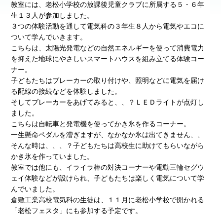
教室には、老松小学校の放課後児童クラブに所属する５・６年
生１３人が参加しました。
３つの体験活動を通して電気科の３年生８人から電気やエコに
ついて学んでいきます。
こちらは、太陽光発電などの自然エネルギーを使って消費電力
を抑えた地球にやさしいスマートハウスを組み立てる体験コー
ナー。
子どもたちはブレーカーの取り付けや、照明などに電気を届け
る配線の接続などを体験しました。
そしてブレーカーをあげてみると、、？ＬＥＤライトが点灯し
ました。
こちらは自転車と発電機を使ってかき氷を作るコーナー。
一生懸命ペダルを漕ぎますが、なかなか氷は出てきません、、
そんな時は、、、？子どもたちは高校生に助けてもらいながら
かき氷を作っていました。
教室では他にも、イライラ棒の対決コーナーや電動三輪セグウ
ェイ体験などが設けられ、子どもたちは楽しく電気について学
んでいました。
倉敷工業高校電気科の生徒は、１１月に老松小学校で開かれる
「老松フェスタ」にも参加する予定です。