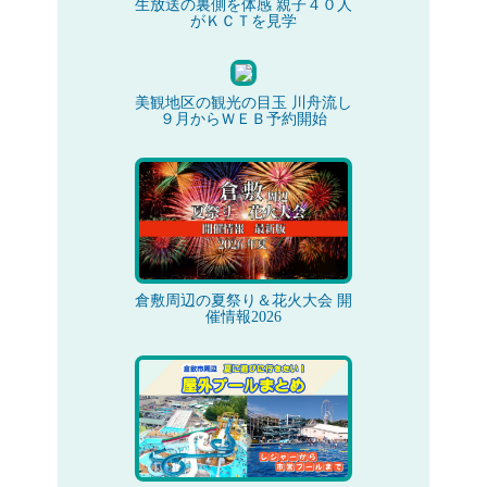
生放送の裏側を体感 親子４０人
がＫＣＴを見学
美観地区の観光の目玉 川舟流し
９月からＷＥＢ予約開始
倉敷周辺の夏祭り＆花火大会 開
催情報2026