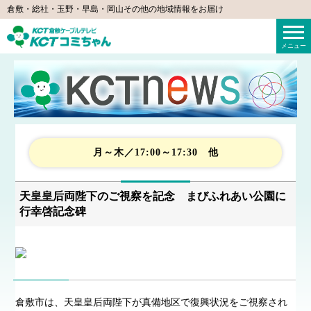
倉敷・総社・玉野・早島・岡山その他の地域情報をお届け
KCTコミちゃん（倉敷ケーブルテレビ）
メニュー
月～木／17:00～17:30 他
天皇皇后両陛下のご視察を記念 まびふれあい公園に
行幸啓記念碑
倉敷市は、天皇皇后両陛下が真備地区で復興状況をご視察され