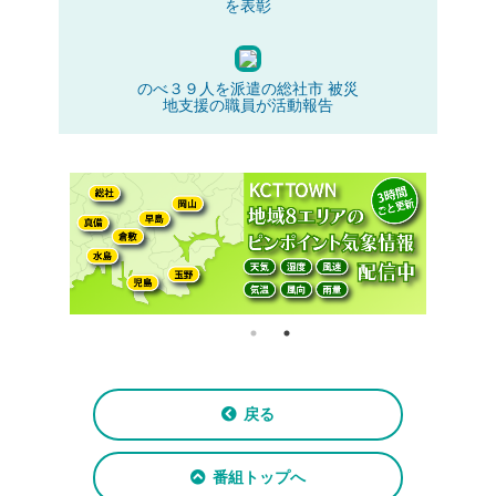
を表彰
のべ３９人を派遣の総社市 被災
地支援の職員が活動報告
戻る
番組トップへ