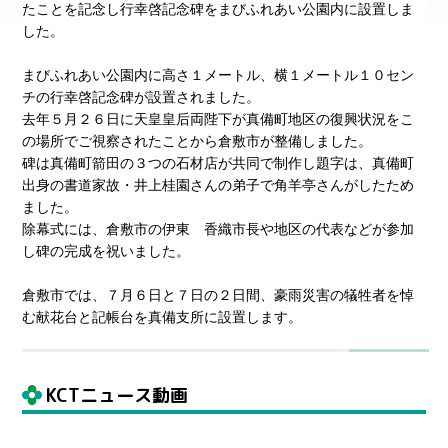
たことを記念し行幸啓記念碑をまびふれあい公園内に設置しま
した。
まびふれあい公園内に高さ１メートル、横１メートル１０セン
チの行幸啓記念碑が設置されました。
去年５月２６日に天皇皇后両陛下が真備町地区の復興状況をこ
の場所でご視察されたことから倉敷市が整備しました。
碑は真備町箭田の３つの石材店が共同で制作し題字は、真備町
出身の書道家故・井上桂園さんの弟子で角羊亭さんがしたため
ました。
除幕式には、倉敷市の伊東 香織市長や地区の代表などが参加
し碑の完成を祝いました。
倉敷市では、７月６日と７日の２日間、豪雨災害の犠牲者を悼
む献花台と記帳台を真備支所に設置します。
KCTニュース動画