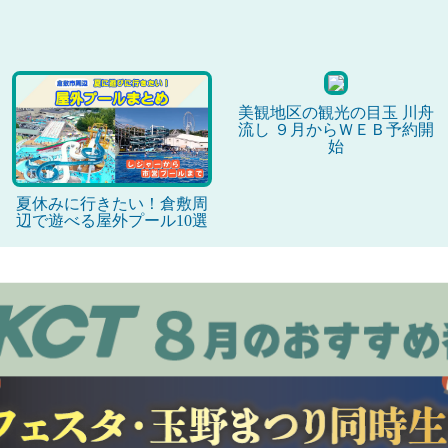
美観地区の観光の目玉 川舟
流し ９月からＷＥＢ予約開
始
夏休みに行きたい！倉敷周
辺で遊べる屋外プール10選