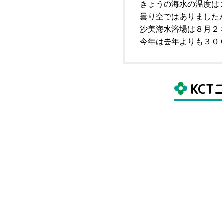
きょうの海水の温度は
曇り空ではありました
沙美海水浴場は８月２
今年は去年よりも３０
KC