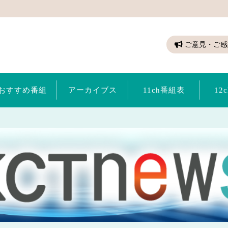
ちゃん（倉敷ケーブルテレビ）
ご意見・ご感
おすすめ番組
アーカイブス
11ch番組表
12