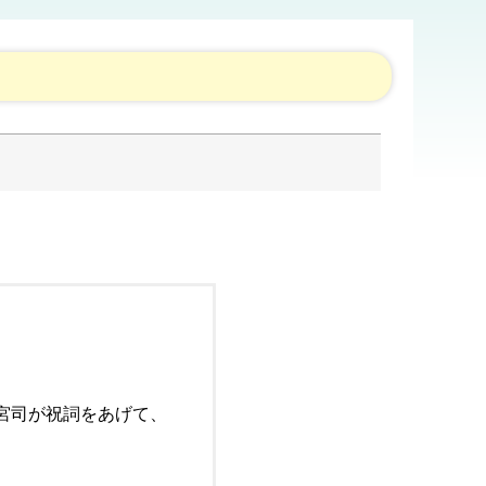
。
宮司が祝詞をあげて、