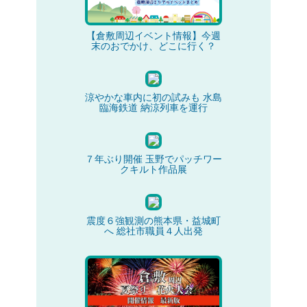
【倉敷周辺イベント情報】今週
末のおでかけ、どこに行く？
涼やかな車内に初の試みも 水島
臨海鉄道 納涼列車を運行
７年ぶり開催 玉野でパッチワー
クキルト作品展
震度６強観測の熊本県・益城町
へ 総社市職員４人出発